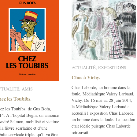
ACTUALITÉ
ACTUALITÉ
,
EXPOSITIONS
EXPOSITIONS
Chas à Vichy.
Chas à Vichy.
Chas Laborde, un homme dans la
CTUALITÉ
CTUALITÉ
,
AMIS
AMIS
foule, Médiathèque Valery Larbaud,
ez les Toubibs.
ez les Toubibs.
Vichy. Du 16 mai au 28 juin 2014,
la Médiathèque Valery Larbaud a
ez les Toubibs, de Gus Bofa,
accueilli l’exposition Chas Laborde,
14. A l’hôpital Begin, on annonce
un homme dans la foule. La location
André Salmon, mobilisé et victime
était idéale puisque Chas Laborde
 la fièvre scarlatine et d’une
retrouvait
nite cervicale triple. qu’il va être