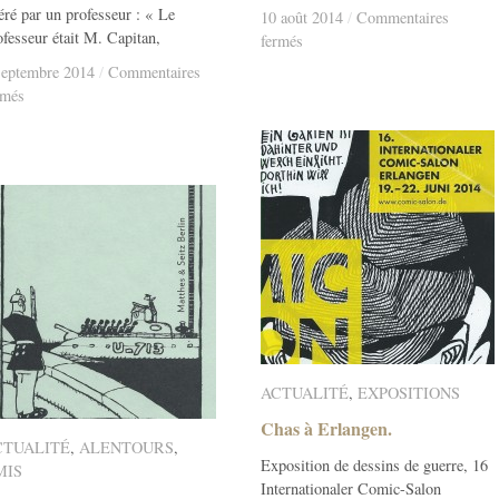
éré par un professeur : « Le
10 août 2014
10 août 2014
/
/
Commentaires
ofesseur était M. Capitan,
sur
fermés
Chas
septembre 2014
septembre 2014
/
/
Commentaires
à
sur
rmés
Vichy.
Chez
les
Toubibs.
ACTUALITÉ
ACTUALITÉ
,
EXPOSITIONS
EXPOSITIONS
Chas à Erlangen.
Chas à Erlangen.
CTUALITÉ
CTUALITÉ
,
ALENTOURS
ALENTOURS
,
Exposition de dessins de guerre, 16
MIS
MIS
Internationaler Comic-Salon