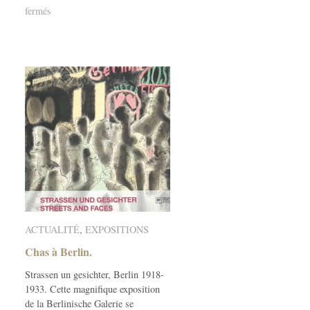
sur
fermés
Chas
à
Aix.
ACTUALITÉ
ACTUALITÉ
,
EXPOSITIONS
EXPOSITIONS
Chas à Berlin.
Chas à Berlin.
Strassen un gesichter, Berlin 1918-
1933. Cette magnifique exposition
de la Berlinische Galerie se