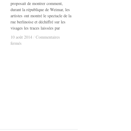
proposait de montrer comment,
durant la république de Weimar, les
artistes ont montré le spectacle de la
rue berlinoise et déchiffré sur les
visages les traces laissées par
10 août 2014
10 août 2014
/
/
Commentaires
sur
fermés
Chas
à
Berlin.