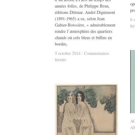
op
années folles, de Philippe Brun,
pr
éditions Dittmar. André Dignimont
(1891-1965) a su, selon Jean
6 
6 
Galtier-Boissière, « admirablement
fe
rendre l’atmosphère des quartiers
chauds où cols bleus et biffins en
bordée,
5 octobre 2014
5 octobre 2014
/
/
Commentaires
sur
fermés
Les
filles
de
Dignimont.
A
A
A
A