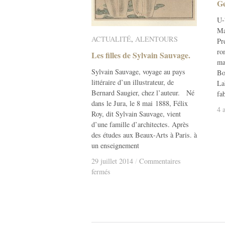
Ge
Ge
U-
Ma
ACTUALITÉ
ACTUALITÉ
,
ALENTOURS
ALENTOURS
Pr
ro
Les filles de Sylvain Sauvage.
Les filles de Sylvain Sauvage.
ma
Sylvain Sauvage, voyage au pays
Bo
littéraire d’un illustrateur, de
La
Bernard Saugier, chez l’auteur. Né
fa
dans le Jura, le 8 mai 1888, Félix
4 
4 
Roy, dit Sylvain Sauvage, vient
d’une famille d’architectes. Après
des études aux Beaux-Arts à Paris. à
un enseignement
29 juillet 2014
29 juillet 2014
/
/
Commentaires
sur
fermés
Les
filles
de
Sylvain
Sauvage.