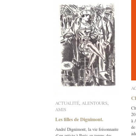
A
A
Ch
Ch
ACTUALITÉ
ACTUALITÉ
,
ALENTOURS
ALENTOURS
,
Ch
AMIS
AMIS
20
Les filles de Dignimont.
Les filles de Dignimont.
à 
de
André Dignimont, la vie foisonnante
adé
d’un artiste à Paris au temps des