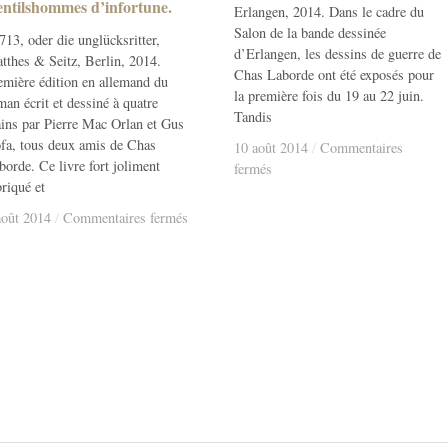
ntilshommes d’infortune.
ntilshommes d’infortune.
Erlangen, 2014. Dans le cadre du
Salon de la bande dessinée
713, oder die unglücksritter,
d’Erlangen, les dessins de guerre de
tthes & Seitz, Berlin, 2014.
Chas Laborde ont été exposés pour
emière édition en allemand du
la première fois du 19 au 22 juin.
man écrit et dessiné à quatre
Tandis
ins par Pierre Mac Orlan et Gus
fa, tous deux amis de Chas
10 août 2014
10 août 2014
/
/
Commentaires
borde. Ce livre fort joliment
sur
fermés
briqué et
Chas
à
sur
août 2014
août 2014
/
/
Commentaires fermés
Erlangen.
Gentilshommes
d’infortune.