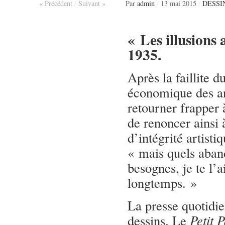
« Précédent
/
Suivant »
Par
admin
/
13 mai 2015
/
DESSI
« Les illusions
1935.
Après la faillite d
économique des an
retourner frapper 
de renoncer ainsi
d’intégrité artistiq
« mais quels aband
besognes, je te l’a
longtemps. »
La presse quotidi
dessins. Le
Petit P