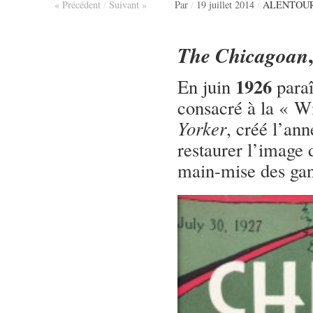
« Précédent
/
Suivant »
Par
/
19 juillet 2014
/
ALENTOU
The Chicagoan
1926
En juin
paraî
consacré à la « W
Yorker
, créé l’an
restaurer l’image 
main-mise des gan